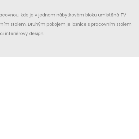
 pracovnou, kde je v jednom nábytkovém bloku umístěná TV
ovním stolem. Druhým pokojem je ložnice s pracovním stolem
i interiérový design.